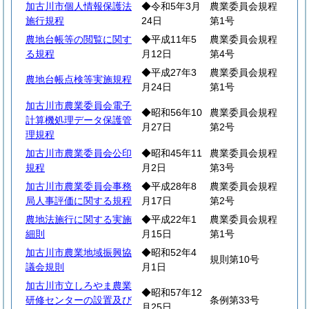
加古川市個人情報保護法
◆令和5年3月
農業委員会規程
施行規程
24日
第1号
農地台帳等の閲覧に関す
◆平成11年5
農業委員会規程
る規程
月12日
第4号
◆平成27年3
農業委員会規程
農地台帳点検等実施規程
月24日
第1号
加古川市農業委員会電子
◆昭和56年10
農業委員会規程
計算機処理データ保護管
月27日
第2号
理規程
加古川市農業委員会公印
◆昭和45年11
農業委員会規程
規程
月2日
第3号
加古川市農業委員会事務
◆平成28年8
農業委員会規程
局人事評価に関する規程
月17日
第2号
農地法施行に関する実施
◆平成22年1
農業委員会規程
細則
月15日
第1号
加古川市農業地域振興協
◆昭和52年4
規則第10号
議会規則
月1日
加古川市立しろやま農業
◆昭和57年12
研修センターの設置及び
条例第33号
月25日