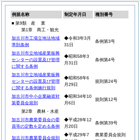
例規名称
制定年月日
種別番号
■ 第9類
産
業
第1章 商工・観光
加古川市工場立地法地域
◆令和3年3月
条例第3号
準則条例
31日
加古川市立地域産業振興
◆昭和58年3
センターの設置及び管理
条例第4号
月31日
に関する条例
加古川市立地域産業振興
◆昭和58年6
センターの設置及び管理
規則第24号
月29日
に関する条例施行規則
加古川市中小企業融資対
◆昭和34年10
規則第12号
策委員会規則
月6日
第2章 農林・水産
加古川市農業委員会の委
◆平成28年12
条例第39号
員等の定数を定める条例
月20日
◆平成29年7
農業委員会規則
加古川市農業委員会規則