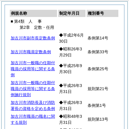
例規名称
制定年月日
種別番号
■ 第4類
人
事
第2章 定数・任用
◆平成2年6月
加古川市副市長定数条例
条例第14号
30日
◆昭和26年3
加古川市職員定数条例
条例第33号
月29日
加古川市一般職の任期付
◆平成25年9
職員の採用等に関する条
条例第25号
月30日
例
加古川市一般職の任期付
◆平成26年3
職員の採用等に関する条
規則第21号
月31日
例施行規則
加古川市消防長及び消防
◆平成26年3
条例第1号
署長の資格を定める条例
月31日
加古川市職員の職名に関
◆昭和48年3
規則第13号
する規則
月31日