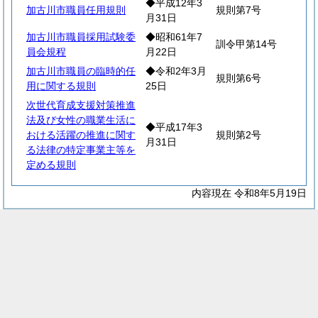
◆平成12年3
加古川市職員任用規則
規則第7号
月31日
加古川市職員採用試験委
◆昭和61年7
訓令甲第14号
員会規程
月22日
加古川市職員の臨時的任
◆令和2年3月
規則第6号
用に関する規則
25日
次世代育成支援対策推進
法及び女性の職業生活に
◆平成17年3
おける活躍の推進に関す
規則第2号
月31日
る法律の特定事業主等を
定める規則
内容現在 令和8年5月19日