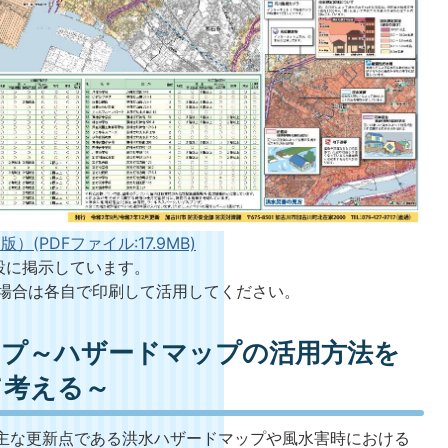
PDFファイル:17.9MB)
設に掲示しています。
場合は各自で印刷して活用してください。
ップ～ハザードマップの活用方法を
て考える～
主な更新点である洪水ハザードマップや風水害時における