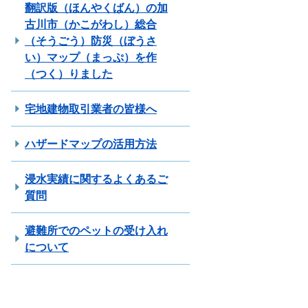
翻訳版（ほんやくばん）の加
古川市（かこがわし）総合
（そうごう）防災（ぼうさ
い）マップ（まっぷ）を作
（つく）りました
宅地建物取引業者の皆様へ
ハザードマップの活用方法
浸水実績に関するよくあるご
質問
避難所でのペットの受け入れ
について