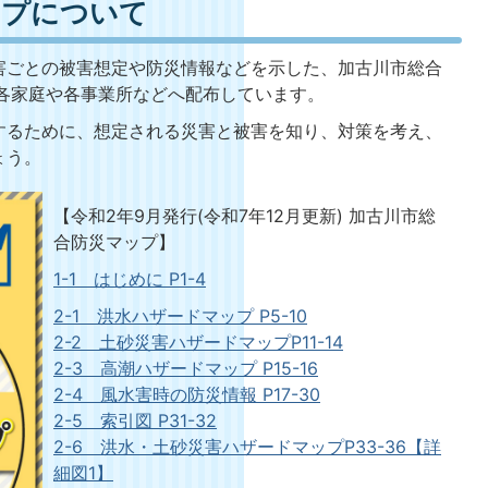
ップについて
ごとの被害想定や防災情報などを示した、加古川市総合
、各家庭や各事業所などへ配布しています。
るために、想定される災害と被害を知り、対策を考え、
ょう。
【令和2年9月発行(令和7年12月更新) 加古川市総
合防災マップ】
1-1 はじめに P1-4
2-1 洪水ハザードマップ P5-10
2-2 土砂災害ハザードマップP11-14
2-3 高潮ハザードマップ P15-16
2-4 風水害時の防災情報 P17-30
2-5 索引図 P31-32
2-6 洪水・土砂災害ハザードマップP33-36【詳
細図1】