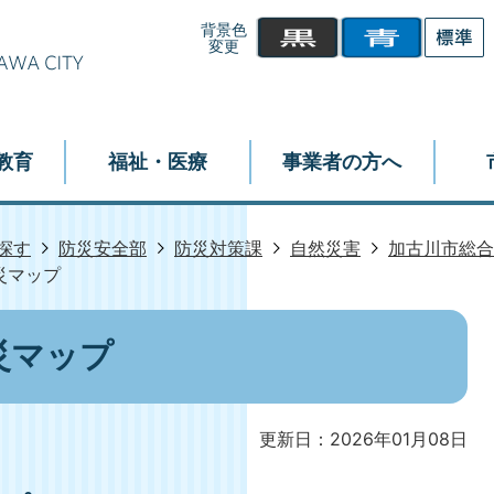
背景色
変更
教育
福祉・医療
事業者の方へ
探す
防災安全部
防災対策課
自然災害
加古川市総合
災マップ
災マップ
更新日：2026年01月08日