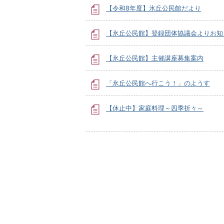
【令和8年度】氷丘公民館だより
【氷丘公民館】登録団体協議会よりお知
【氷丘公民館】主催講座募集案内
「氷丘公民館へ行こう！」のようす
【休止中】家庭料理～四季折々～