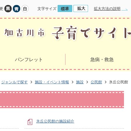
更
文字サイズ
拡大方法の説明
パンフレット
急病・救急
ジャンルで探す
施設・イベント情報
施設
公民館
氷丘公民館
氷丘公民館の施設紹介