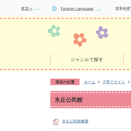
本文へ
Foreign Language
背景色変
ジャンルで探す
現在の位置
ホーム
子育てサイト
氷丘公民館
氷丘公民館概要