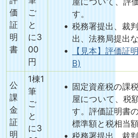
評
筆
屋について、評
価
ご
す。
証
と
税務署提出、裁
明
に3
出、法務局提出
書
00
【見本】評価証明書
円
B)
1棟1
公
固定資産税の課
筆
課
屋について、税
ご
金
す。評価証明書
と
証
標準額と税相当
に3
明
税務署提出、裁