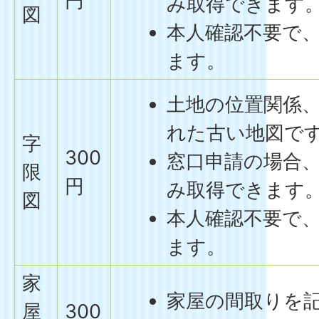
円
み取得できます
図
本人確認不要で
ます。
土地の位置関係
れた古い地図で
字
300
窓口申請の場合
限
円
み取得できます
図
本人確認不要で
ます。
家
家屋の間取りを
屋
300