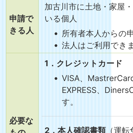
加古川市に土地・家屋
申請で
いる個人
きる人
所有者本人からの
法人はご利用でき
1．クレジットカード
VISA、MastrerCa
EXPRESS、Dine
す。
必要な
2．本人確認書類
（運転
もの