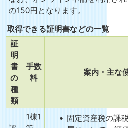
の150円となります。
取得できる証明書などの一覧
証
明
書
手数
案内・主な
の
料
種
類
1棟1
固定資産税の課