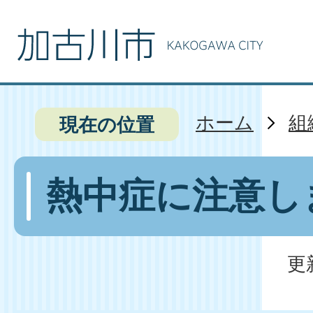
ホーム
組
現在の位置
熱中症に注意し
更