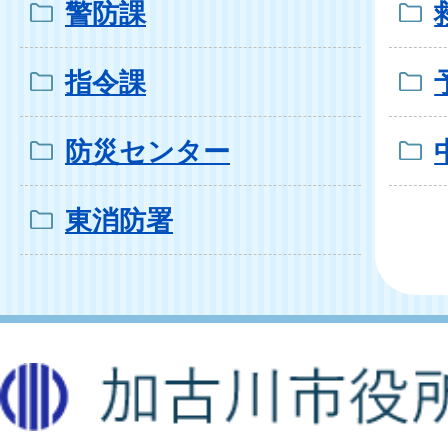
警防課
指令課
防災センター
東消防署