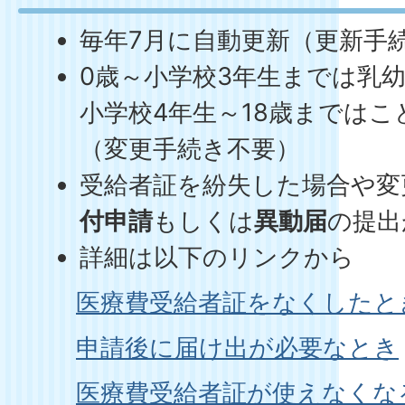
毎年7月に自動更新（更新手
0歳～小学校3年生までは乳
小学校4年生～18歳までは
（変更手続き不要）
受給者証を紛失した場合や変
付申請
もしくは
異動届
の提出
詳細は以下のリンクから
医療費受給者証をなくしたと
申請後に届け出が必要なとき
医療費受給者証が使えなくな