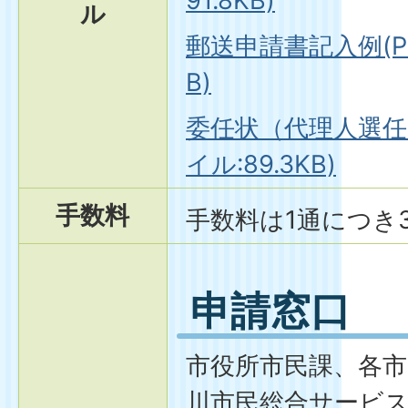
91.8KB)
ル
郵送申請書記入例(PD
B)
委任状（代理人選任
イル:89.3KB)
手数料
手数料は1通につき
申請窓口
市役所市民課、各
川市民総合サービ