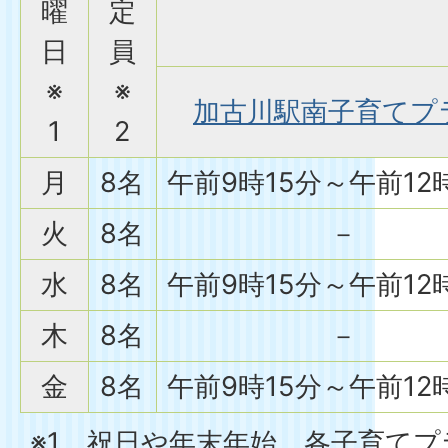
曜
定
日
員
※
※
加古川駅南子育てプ
1
2
月
8名
午前9時15分～午前12
火
8名
－
水
8名
午前9時15分～午前12
木
8名
－
金
8名
午前9時15分～午前12
※1 祝日や年末年始、各子育て