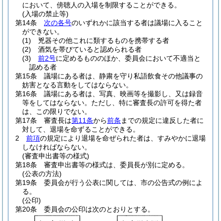
において、傍聴人の入場を制限することができる。
(入場の禁止等)
第14条
次の各号
のいずれかに該当する者は議場に入ること
ができない。
(1)
兇器その他これに類するものを携帯する者
(2)
酒気を帯びていると認められる者
(3)
前2号
に定めるもののほか、委員会において不適当と
認める者
第15条
議場にある者は、静粛を守り私語飲食その他議事の
妨害となる言動をしてはならない。
第16条
議場にある者は、写真、映画等を撮影し、又は録音
等をしてはならない。
ただし、特に審査長の許可を得た者
は、この限りでない。
第17条
審査長は
第11条
から
前条
までの規定に違反した者に
対して、退場を命ずることができる。
2
前項
の規定により退場を命ぜられた者は、すみやかに退場
しなければならない。
(審査申出書等の様式)
第18条
審査申出書等の様式は、委員長が別に定める。
(公表の方法)
第19条
委員会が行う公表に関しては、市の公告式の例によ
る。
(公印)
第20条
委員会の公印は次のとおりとする。