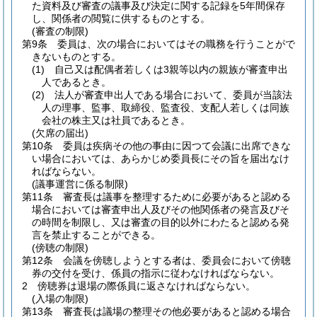
た資料及び審査の議事及び決定に関する記録を5年間保存
し、関係者の閲覧に供するものとする。
(審査の制限)
第9条
委員は、次の場合においてはその職務を行うことがで
きないものとする。
(1)
自己又は配偶者若しくは3親等以内の親族が審査申出
人であるとき。
(2)
法人が審査申出人である場合において、委員が当該法
人の理事、監事、取締役、監査役、支配人若しくは同族
会社の株主又は社員であるとき。
(欠席の届出)
第10条
委員は疾病その他の事由に因つて会議に出席できな
い場合においては、あらかじめ委員長にその旨を届出なけ
ればならない。
(議事運営に係る制限)
第11条
審査長は議事を整理するために必要があると認める
場合においては審査申出人及びその他関係者の発言及びそ
の時間を制限し、又は審査の目的以外にわたると認める発
言を禁止することができる。
(傍聴の制限)
第12条
会議を傍聴しようとする者は、委員会において傍聴
券の交付を受け、係員の指示に従わなければならない。
2
傍聴券は退場の際係員に返さなければならない。
(入場の制限)
第13条
審査長は議場の整理その他必要があると認める場合