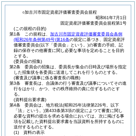
○加古川市固定資産評価審査委員会規程
昭和61年7月1日
固定資産評価審査委員会規程第1号
(この規程の目的)
第1条
この規程は、
加古川市固定資産評価審査委員会条例
(昭和26年条例第49号)
第16条
の規定に基づき、固定資産評
価審査委員会
(以下「委員会」という。)
の審査の手続、記
録の保存その他審査に関し必要な事項を定めることを目的
とする。
(委員会の招集)
第2条
委員会の招集は、委員長が集会の日時及び場所を指定
した招集状を各委員に送達してこれを行うものとする。
(審査及び議事に係る審査長の職務)
第3条
審査長は、合議体の行う審査及び議事についてその進
行をはかり、かつ、その秩序維持の責に任ずるものとす
る。
(資料提出要求書)
第4条
委員会は、地方税法
(昭和25年法律第226号。以下
「法」という。)
第433条第3項の規定によつて審査に関し
必要な資料の提出を求める場合においては、次に掲げる事
項を記載した資料提出要求書を当該資料を所持するものに
送付するものとする。
(1)
資料の表示