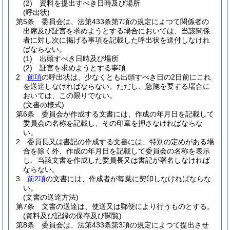
(2)
資料を提出すべき日時及び場所
(呼出状)
第5条
委員会は、法第433条第7項の規定によつて関係者の
出席及び証言を求めようとする場合においては、当該関係
者に対し次に掲げる事項を記載した呼出状を送付しなけれ
ばならない。
(1)
出頭すべき日時及び場所
(2)
証言を求めようとする事項
2
前項
の呼出状は、少なくとも出頭すべき日の2日前にこれ
を送達しなければならない。
ただし、急施を要する場合に
おいては、この限りでない。
(文書の様式)
第6条
委員会が作成する文書には、作成の年月日を記載して
委員会の名称を記載し、その印章を押さなければならな
い。
2
委員長又は書記の作成する文書には、特別の定めがある場
合を除く外、作成の年月日を記載して委員会の名称を表示
し、当該文書を作成した委員長又は書記が署名しなければ
ならない。
3
前2項
の文書には、作成者が毎葉に契印しなければならな
い。
(文書の送達方法)
第7条
文書の送達は、使送又は郵便により行うものとする。
(資料及び記録の保存及び閲覧)
第8条
委員会は、法第433条第3項の規定によつて提出させ