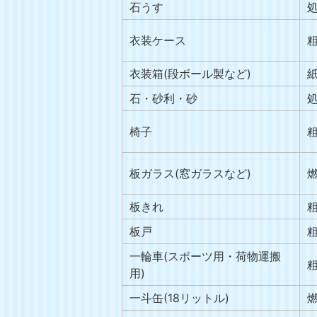
石うす
衣装ケース
衣装箱(段ボール製など)
石・砂利・砂
椅子
板ガラス(窓ガラスなど)
板きれ
板戸
一輪車(スポーツ用・荷物運搬
用)
一斗缶(18リットル)