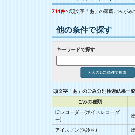
714件
の頭文字「
あ
」の
家庭ごみ
がみ
他の条件で探す
キーワードで探す
頭文字「
あ
」の
ごみ分別検索
結果一
ごみの種類
ICレコーダー(ボイスレコーダ
ー)
アイスノン(保冷枕)