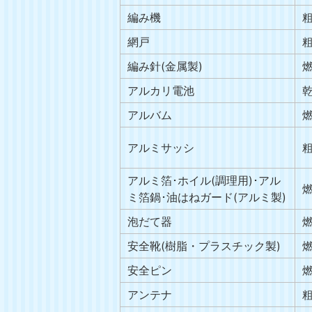
編み機
網戸
編み針(金属製)
アルカリ電池
アルバム
アルミサッシ
アルミ箔･ホイル(調理用)･アル
ミ箔鍋･油はねガード(アルミ製)
泡だて器
安全靴(樹脂・プラスチック製)
安全ピン
アンテナ