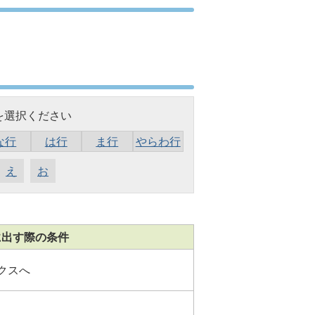
を選択ください
な行
は行
ま行
やらわ行
え
お
に出す際の条件
クスへ