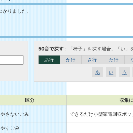
つかりました。
50音で探す
：「椅子」を探す場合、「い」
あ行
か行
さ行
た行
あ
い
う
覧
区分
収集
燃やさないごみ
できるだけ小型家電回収ボッ
燃やすごみ