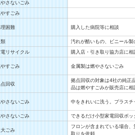
燃やさないごみ
燃やすごみ
処理困難
購入した病院等に相談
衣類
汚れが酷いもの、ビニール製
家電リサイクル
購入店・引き取り協力店に相
燃やすごみ
金属製は燃やさないごみ
拠点回収の対象は4社の純正
拠点回収
品は燃やすごみか販売店に相
燃やさないごみ
中をきれいに洗う。プラスチ
燃やさないごみ
できるだけ小型家電回収ボッ
フロンが含まれている場合、
粗大ごみ
取りを依頼