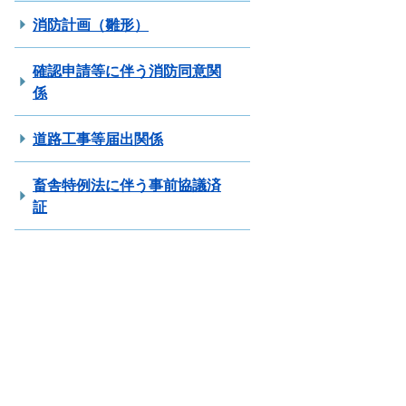
消防計画（雛形）
確認申請等に伴う消防同意関
係
道路工事等届出関係
畜舎特例法に伴う事前協議済
証