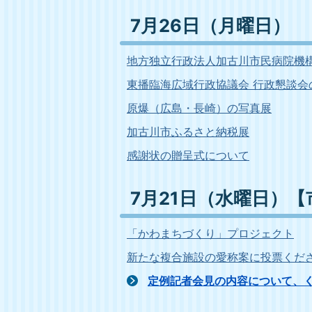
7月26日（月曜日）
地方独立行政法人加古川市民病院機
東播臨海広域行政協議会 行政懇談会
原爆（広島・長崎）の写真展
加古川市ふるさと納税展
感謝状の贈呈式について
7月21日（水曜日）
「かわまちづくり」プロジェクト
新たな複合施設の愛称案に投票くだ
定例記者会見の内容について、