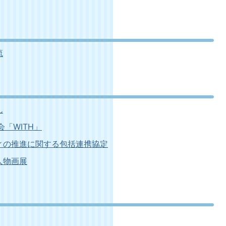
流
ん
「WITH」
ィの推進に関する包括連携協定
人物画展