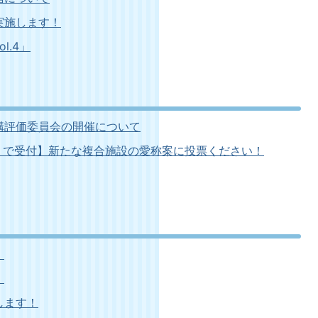
実施します！
l.4」
構評価委員会の開催について
ィム）で受付】新たな複合施設の愛称案に投票ください！
！
！
します！