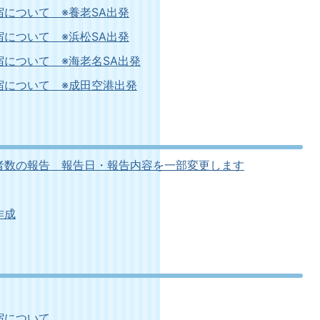
について ※養老SA出発
について ※浜松SA出発
について ※海老名SA出発
宿について ※成田空港出発
者数の報告 報告日・報告内容を一部変更します
作成
宿について