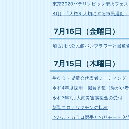
東京2020パラリンピック聖火フェスティ
8月は「人権を大切にする市民運動
7月16日（金曜日）
加古川北公民館パンフラワーと書道
7月15日（木曜日）
生徒会・児童会代表者ミーティング
令和4年度採用 職員募集（障がい
令和3年7月大雨災害義援金の受付
新型コロナワクチンの接種
ツバル・カラロ選手とのリモート交