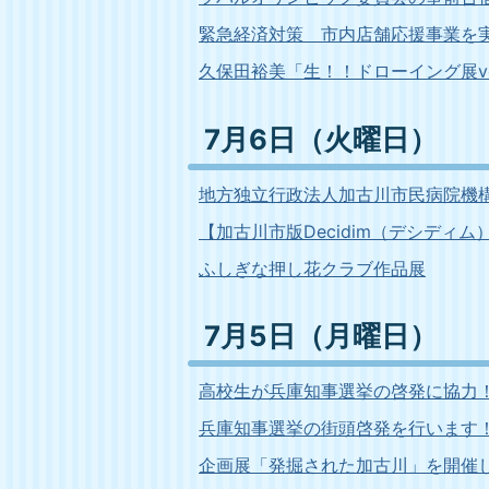
緊急経済対策 市内店舗応援事業を
久保田裕美「生！！ドローイング展vo
7月6日（火曜日）
地方独立行政法人加古川市民病院機
【加古川市版Decidim（デシデ
ふしぎな押し花クラブ作品展
7月5日（月曜日）
高校生が兵庫知事選挙の啓発に協力
兵庫知事選挙の街頭啓発を行います
企画展「発掘された加古川」を開催