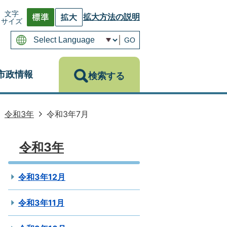
文字
拡大方法の説明
サイズ
GO
市政情報
検索する
令和3年
令和3年7月
令和3年
令和3年12月
令和3年11月