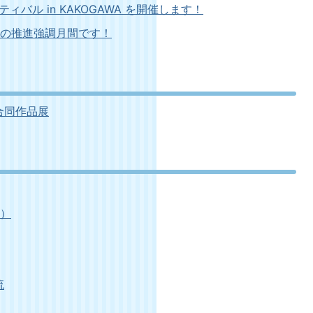
バル in KAKOGAWA を開催します！
」の推進強調月間です！
合同作品展
者）
流