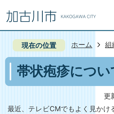
ホーム
組
現在の位置
帯状疱疹につい
更
最近、テレビCMでもよく見かけ