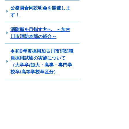
公務員合同説明会を開催しま
す！
消防職を目指す方へ ～加古
川市消防本部の紹介～
令和9年度採用加古川市消防職
員採用試験の実施について
（大学卒/短大・高専・専門学
校卒/高等学校卒区分）