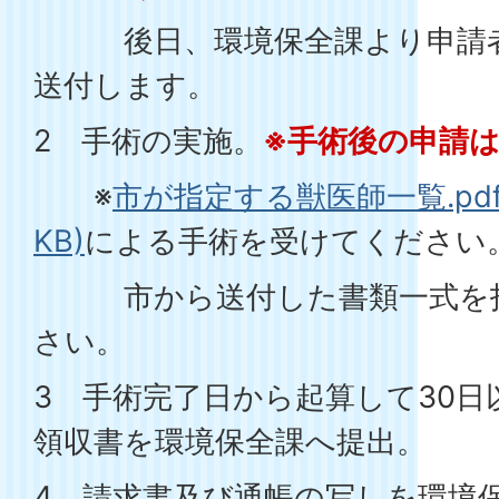
後日、環境保全課より申請
送付します。
2 手術の実施。
※手術後の申請
※
市が指定する獣医師一覧.pdf(
KB)
による手術を受けてください
市から送付した書類一式を指
さい。
3 手術完了日から起算して30日
領収書を環境保全課へ提出。
4 請求書及び通帳の写しを環境