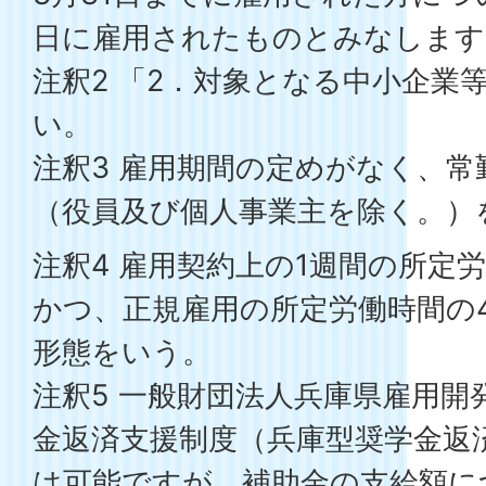
日に雇用されたものとみなします
注釈2 「2．対象となる中小企業
い。
注釈3 雇用期間の定めがなく、
（役員及び個人事業主を除く。）
注釈4 雇用契約上の1週間の所定
かつ、正規雇用の所定労働時間の
形態をいう。
注釈5 一般財団法人兵庫県雇用開
金返済支援制度（兵庫型奨学金返
は可能ですが、補助金の支給額に