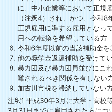
に、中小企業等において正規
（注釈4）され、かつ、令和8
正規雇用に準する雇用となっ
用への転換を希望している方
令和6年度以前の当該補助金を
他の奨学金返還補助を受けてい
暴力団及び暴力団員並びにこ
難されるべき関係を有しない
加古川市税を滞納していない
注釈1 平成30年3月に大学・高校
3月31日までに雇用された方につ