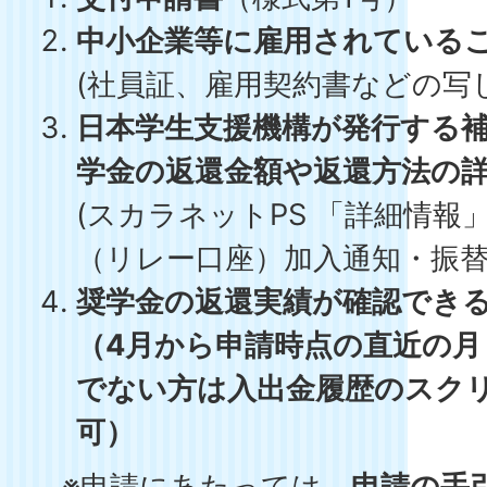
中小企業等に雇用されている
(社員証、雇用契約書などの写し
日本学生支援機構が発行する
学金の返還金額や返還方法の
(スカラネットPS 「詳細情報
（リレー口座）加入通知・振替
奨学金の返還実績が確認でき
（4月から申請時点の直近の
月
でない方は入出金履歴のスク
可）
※申請にあたっては、
申請の手