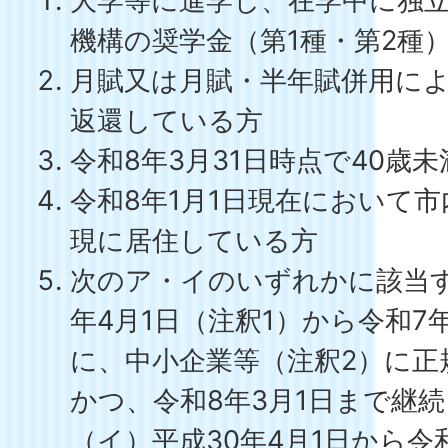
大学等に進学し、在学中に独
機構の奨学金（第1種・第2種
月賦又は月賦・半年賦併用に
返還している方
令和8年3月31日時点で40歳
令和8年1月1日現在において
現に居住している方
次のア・イのいずれかに該当す
年4月1日（注釈1）から令和7年
に、中小企業等（注釈2）に正
かつ、令和8年3月1日まで
（イ）平成30年4月1日から令和