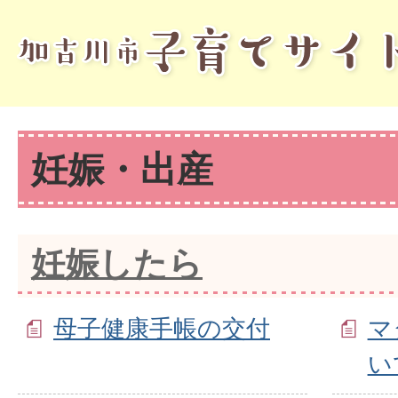
妊娠・出産
妊娠したら
母子健康手帳の交付
マ
い