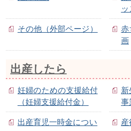
ッ
その他（外部ページ）
赤
画
出産したら
妊婦のための支援給付
新
（妊婦支援給付金）
事
出産育児一時金につい
産