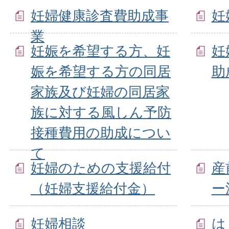
妊婦健康診査費助成事
妊
業
妊娠を希望する方、妊
妊
娠を希望する方の同居
助
家族及び妊婦の同居家
族に対する風しん予防
接種費用の助成につい
て
妊婦のための支援給付
産
（妊婦支援給付金）
ー
妊婦相談
は