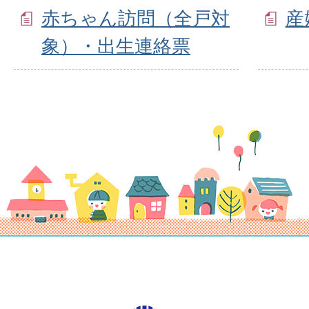
赤ちゃん訪問（全戸対
産
象）・出生連絡票