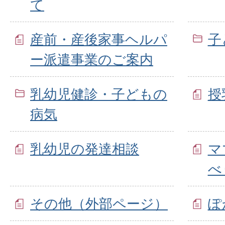
て
産前・産後家事ヘルパ
子
ー派遣事業のご案内
乳幼児健診・子どもの
授
病気
乳幼児の発達相談
マ
べ
その他（外部ページ）
ぽ