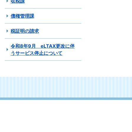
収税課
債権管理課
税証明の請求
令和8年9月 eLTAX更改に伴
うサービス停止について