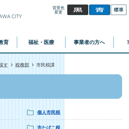
背景色
変更
教育
福祉・医療
事業者の方へ
探す
税務部
市民税課
個人市民税
市たばこ税