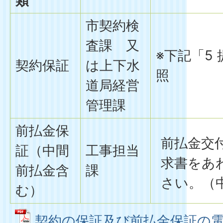
類
市契約検
査課 又
※下記「5
契約保証
は上下水
照
道局経営
管理課
前払金保
前払金交
証（中間
工事担当
求書をあ
前払金含
課
さい。（
む）
契約の保証及び前払金保証の電