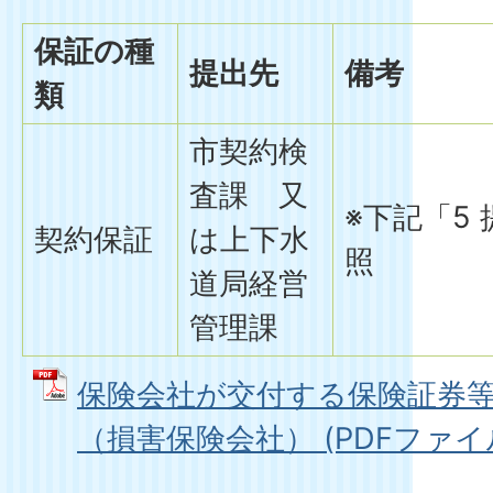
保証の種
提出先
備考
類
市契約検
査課 又
※下記「5
契約保証
は上下水
照
道局経営
管理課
保険会社が交付する保険証券
（損害保険会社） (PDFファイル: 