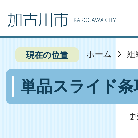
ホーム
組
現在の位置
単品スライド条
更