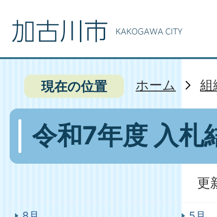
ホーム
組
現在の位置
令和7年度 入札
更
8月
5月