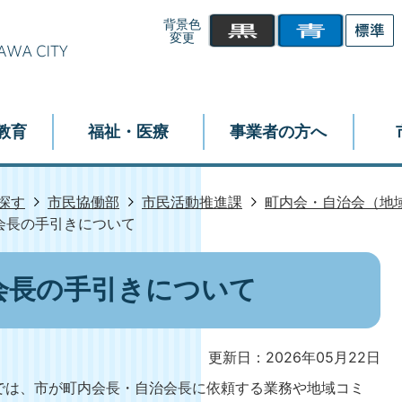
背景色
変更
教育
福祉・医療
事業者の方へ
探す
市民協働部
市民活動推進課
町内会・自治会（地
会長の手引きについて
会長の手引きについて
更新日：2026年05月22日
は、市が町内会長・自治会長に依頼する業務や地域コミ