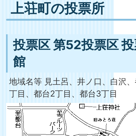
上荘町の投票所
投票区 第52投票区 
館
地域名等 見土呂、井ノ口、白沢、
丁目、都台2丁目、都台3丁目