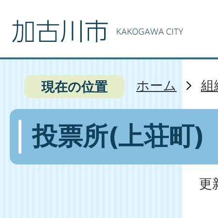
ホーム
組
現在の位置
投票所(上荘町)
更