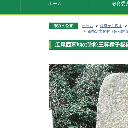
ホーム
教育委
現在の位置
ホーム
組織から探す
市指定文化財（個別解
広尾西墓地の弥陀三尊種子板