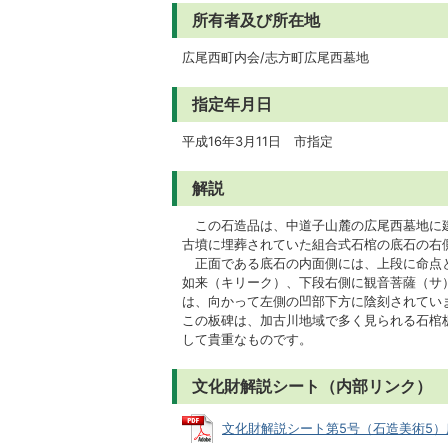
所有者及び所在地
広尾西町内会/志方町広尾西墓地
指定年月日
平成16年3月11日 市指定
解説
この石造品は、中道子山麓の広尾西墓地に建
古墳に埋葬されていた組合式石棺の底石の右
正面である底石の内面側には、上段に命点と
如来（キリーク）、下段右側に観音菩薩（サ
は、向かって左側の凹部下方に陰刻されてい
この板碑は、加古川地域で多く見られる石棺
して貴重なものです。
文化財解説シート（内部リンク）
文化財解説シート第5号（石造美術5）広尾