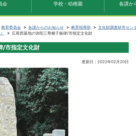
員会
学校・幼稚園
各課か
教育委員会
各課からのお知らせ
教育指導部
文化財調査研究セン
説）
広尾西墓地の弥陀三尊種子板碑/市指定文化財
碑/市指定文化財
更新日：2022年02月20日