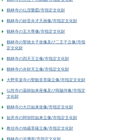
鶴林寺の仏涅槃図/市指定文化財
鶴林寺の妙音弁才天画像/市指定文化財
鶴林寺の五大尊像/市指定文化財
鶴林寺の聖徳太子坐像及び二王子立像/市指
定文化財
鶴林寺の四天王立像/市指定文化財
鶴林寺の弁財天立像/市指定文化財
大野常楽寺の聖観音菩薩立像/市指定文化財
仏性寺の薬師如来座像及び両脇侍像/市指定
文化財
鶴林寺の大日如来坐像/市指定文化財
如意寺の阿弥陀如来立像/市指定文化財
教信寺の地蔵菩薩立像/市指定文化財
鶴林寺の追儺面/市指定文化財