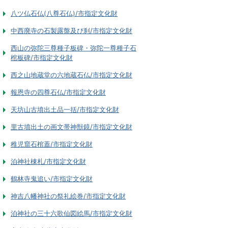
八ツ仏石仏(八尊石仏)/市指定文化財
中西廃寺の石製露盤及び刹/市指定文化財
西山の弥陀三尊種子板碑・弥陀一尊種子石
棺板碑/市指定文化財
西之山地蔵堂の六地蔵石仏/市指定文化財
報恩寺の四尊石仏/市指定文化財
天坊山古墳出土品一括/市指定文化財
里古墳出土の画文帯神獣鏡/市指定文化財
稚児窟石棺蓋/市指定文化財
泊神社棟札/市指定文化財
鶴林寺鬼追い/市指定文化財
神吉八幡神社の祭礼絵巻/市指定文化財
泊神社の三十六歌仙図絵馬/市指定文化財