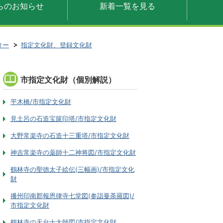
らのお知らせ
新着一覧を見る
ター
指定文化財、登録文化財
市指定文化財（個別解説）
平木橋/市指定文化財
見土呂の石造宝篋印塔/市指定文化財
大野常楽寺の石造十三重塔/市指定文化財
神吉常楽寺の薬師十二神将図/市指定文化財
鶴林寺の聖徳太子絵伝(三幅画)/市指定文化
財
播州印南郡報恩律寺七堂図(参詣曼荼羅図)/
市指定文化財
鶴林寺の天台十大師図/市指定文化財