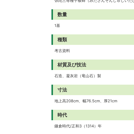
弥陀三尊種子板碑（みださんそんしゅしいた
数量
1基
種類
考古資料
材質及び技法
石造、凝灰岩（竜山石）製
寸法
地上高208cm、幅76.5cm、厚21cm
時代
鎌倉時代/正和3（1314）年