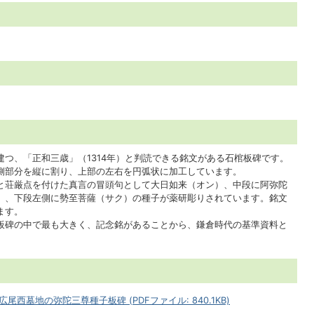
つ、「正和三歳」（1314年）と判読できる銘文がある石棺板碑です。
側部分を縦に割り、上部の左右を円弧状に加工しています。
荘厳点を付けた真言の冒頭句として大日如来（オン）、中段に阿弥陀
）、下段左側に勢至菩薩（サク）の種子が薬研彫りされています。銘文
ます。
板碑の中で最も大きく、記念銘があることから、鎌倉時代の基準資料と
西墓地の弥陀三尊種子板碑 (PDFファイル: 840.1KB)