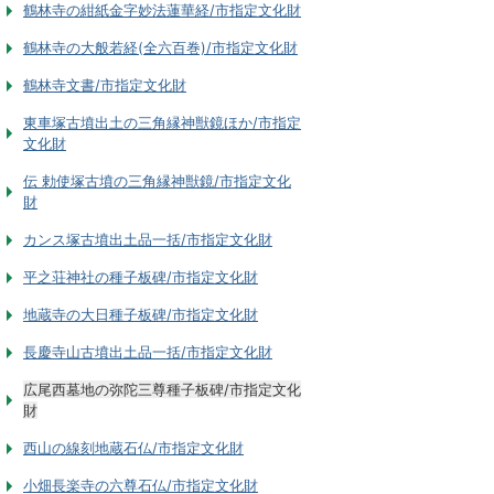
鶴林寺の紺紙金字妙法蓮華経/市指定文化財
鶴林寺の大般若経(全六百巻)/市指定文化財
鶴林寺文書/市指定文化財
東車塚古墳出土の三角縁神獣鏡ほか/市指定
文化財
伝 勅使塚古墳の三角縁神獣鏡/市指定文化
財
カンス塚古墳出土品一括/市指定文化財
平之荘神社の種子板碑/市指定文化財
地蔵寺の大日種子板碑/市指定文化財
長慶寺山古墳出土品一括/市指定文化財
広尾西墓地の弥陀三尊種子板碑/市指定文化
財
西山の線刻地蔵石仏/市指定文化財
小畑長楽寺の六尊石仏/市指定文化財