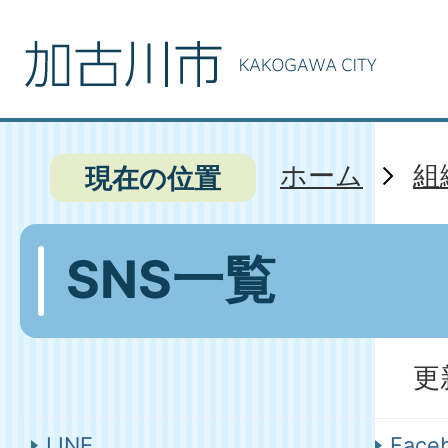
ホーム
組
現在の位置
SNS一覧
更
LINE
Face