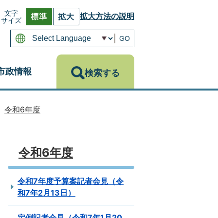
文字
拡大方法の説明
サイズ
GO
市政情報
検索する
令和6年度
令和6年度
令和7年度予算案記者会見（令
和7年2月13日）
定例記者会見（令和7年1月20