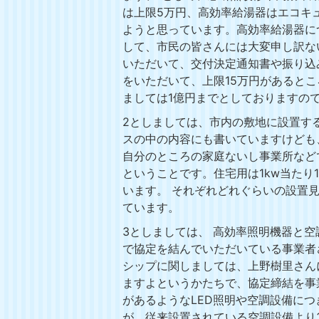
は上限5万円、高効率給湯器はエコキ
ようと思っています。高効率給湯器に
して、市民の皆さんには大変申し訳な
いただいて、交付決定通知書や振り込
をいただいて、上限15万円があると
ましては1億円までとしておりますの
2としましては、市内の敷地に設置す
スの中の内容にも書いていますけども
自分のところの家庭ないし事業所など
ということです。住宅用は1kw当たり
います。 それぞれどれぐらいの設置見
ています。
3としましては、 高効率照明機器と
で協定を結んでいただいている事業者
シップに関しましては、上野樹里さん
ますよというかたちで、協定締結を事
があるようなLED照明や空調設備に
が、従来設置されている空調設備より