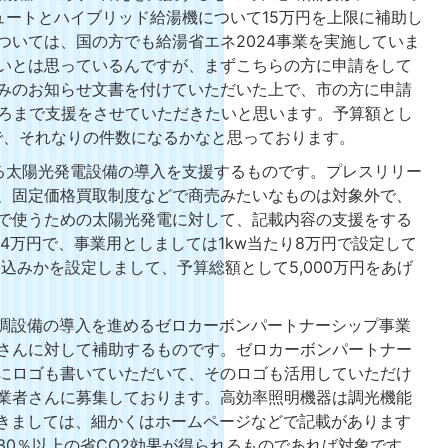
ュートとハイブリッド給湯機について15万円を上限に補助し
ついては、国の方でも給湯省エネ2024事業を実施していま
いとは思っているんですが、まずこちらの方に申請をして
みのお知らせ文書を付けていただいた上で、市の方に申請
ころまで支援をさせていただきたいと思います。予算額とし
で、それなりの件数になるかなと思っております。
る太陽光発電設備の導入を支援するものです。プレスリリー
、固定価格買取制度などで商売みたいなものは対象外で、
で使うための太陽光発電に対して、記載内容の支援をする
14万円で、事業用としましては1kw当たり8万円で設定して
込みかを設定しまして、予算総額として5,000万円をあげ
空調設備の導入を進めるゼロカーボンパートナーシップ事業
さんに対して補助するものです。ゼロカーボンパートナー
にロゴも書いていただいて、そのロゴも活用していただけ
業者さんに募集しております。高効率照明機器は調光機能
つきましては、細かくはホームページなどで記載があります
30％以上の省CO2効果が得られるものであれば対象です。