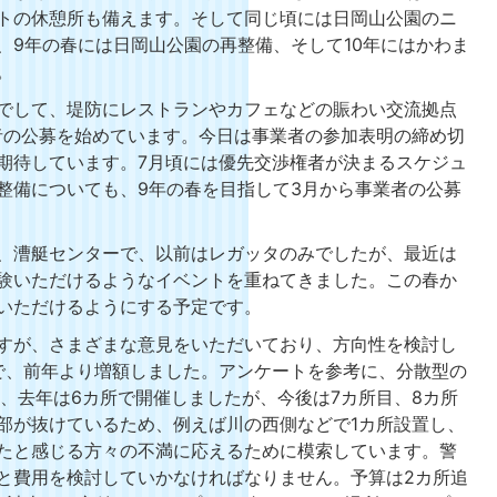
トの休憩所も備えます。そして同じ頃には日岡山公園のニ
、9年の春には日岡山公園の再整備、そして10年にはかわま
。
でして、堤防にレストランやカフェなどの賑わい交流拠点
者の公募を始めています。今日は事業者の参加表明の締め切
期待しています。7月頃には優先交渉権者が決まるスケジュ
整備についても、9年の春を目指して3月から事業者の公募
、漕艇センターで、以前はレガッタのみでしたが、最近は
験いただけるようなイベントを重ねてきました。この春か
いただけるようにする予定です。
すが、さまざまな意見をいただいており、方向性を検討し
円で、前年より増額しました。アンケートを参考に、分散型の
、去年は6カ所で開催しましたが、今後は7カ所目、8カ所
部が抜けているため、例えば川の西側などで1カ所設置し、
たと感じる方々の不満に応えるために模索しています。警
と費用を検討していかなければなりません。予算は2カ所追