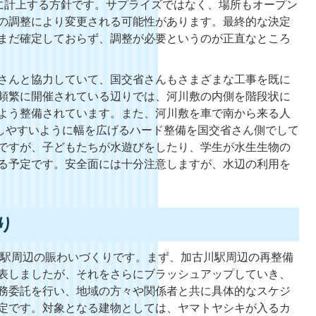
に計上する方針です。サプライズではなく、場所もオープン
の調整により変更される可能性があります。最終的な決定
まだ確定しておらず、調整が必要というのが正直なところ
さんと協力していて、国交省さんもさまざまな工事を既に
頻繁に開催されている辺りでは、河川敷の内側を階段状に
よう整備されています。また、河川敷を車で南から来る人
しやすいように幅を広げるハード整備を国交省さん側でして
ですが、子どもたちが水遊びをしたり、学生が水生生物の
る予定です。安全面には十分注意しますが、水辺の利用を
り
、駅周辺の賑わいづくりです。まず、加古川駅周辺の再整備
表しましたが、それをさらにブラッシュアップしていき、
務委託を行い、地域の方々や関係者と共に具体的なスケジ
定です。対象となる建物としては、ヤマトヤシキが入るカ