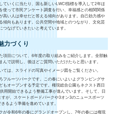
ていくに当たり、国も新しいLWCI指標を導入して2年ほ
を使って市民アンケート調査を行い、幸福感との相関関係
が高い人は幸せだと答える傾向があります。自己効力感や
る傾向もあります。公共空間や地域とのつながり、文化芸
につなげていきたいと考えています。
魅力づくり
た項目について、6年度の取り組みをご紹介します。全部触
まんで説明し、後ほどご質問いただけたらと思います。
いては、スライドの写真やイメージ図をご覧ください。
ろフルーツパークです。この春にいよいよグランピングサ
どもオープンする予定です。権現総合公園もネクスト西日
に供用開始できるよう整備工事が進んでいます。そして、日
ますが、スケートボードパークや3オン3のニュースポーツ
できるよう準備を進めています。
クが令和6年の春にグランドオープンし、7年の春には権現