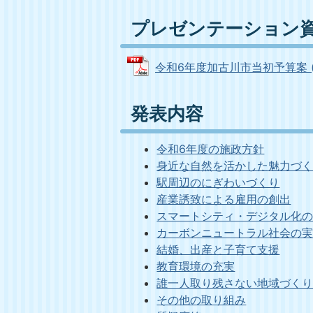
プレゼンテーション
令和6年度加古川市当初予算案 (PD
発表内容
令和6年度の施政方針
身近な自然を活かした魅力づ
駅周辺のにぎわいづくり
産業誘致による雇用の創出
スマートシティ・デジタル化
カーボンニュートラル社会の
結婚、出産と子育て支援
教育環境の充実
誰一人取り残さない地域づく
その他の取り組み