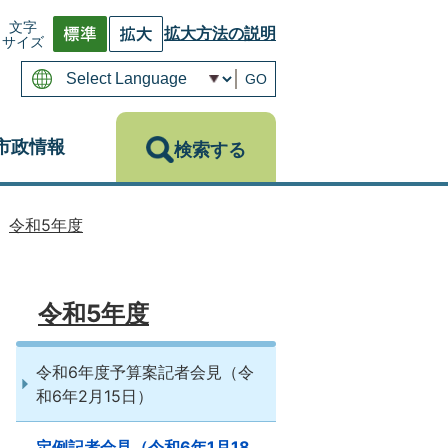
文字
拡大方法の説明
サイズ
GO
市政情報
検索する
令和5年度
令和5年度
令和6年度予算案記者会見（令
和6年2月15日）
定例記者会見（令和6年1月18