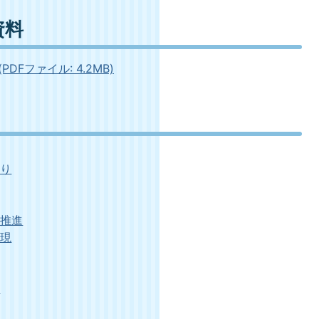
資料
Fファイル: 4.2MB)
くり
の推進
実現
り