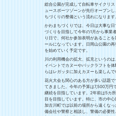
総合公園が完成して自転車サイクリス
ュースポーツゾーンが先行オープンし
ちづくりの整備という流れになります
かわまちづくりでは、今日は大事な日
づくりを目指して今年の1月から事業
り日で、何社か参加表明があることを
ールになっています。日岡山公園の再
を始めていく予定です。
川の利用機会の拡大、拡充というのは
イベントでカヌーやパックラフトを体
らはレガッタに加えカヌーも楽しんで
花火大会も関心のある方が多い話題で
てきました。今年の予算は7,500万
継続を目指しています。2年前は5カ所
目を目指しています。特に、市の中心
加古川町では以前の場所から遠くなっ
備会社や警察と相談し、警備の必要性