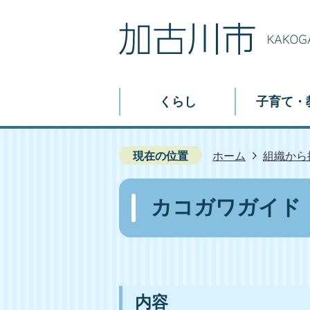
くらし
子育て・
現在の位置
ホーム
組織から
カコガワガイド
内容