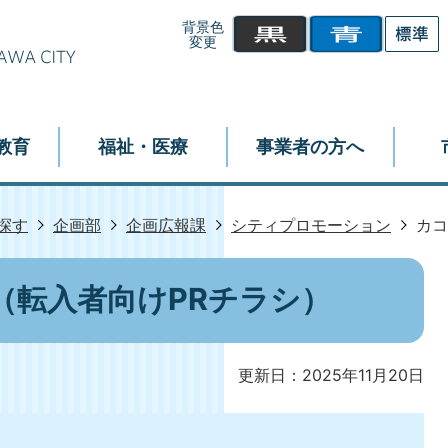
背景色
変更
教育
福祉・医療
事業者の方へ
探す
企画部
企画広報課
シティプロモーション
カコ
（転入者向けPRチラシ）
更新日：2025年11月20日