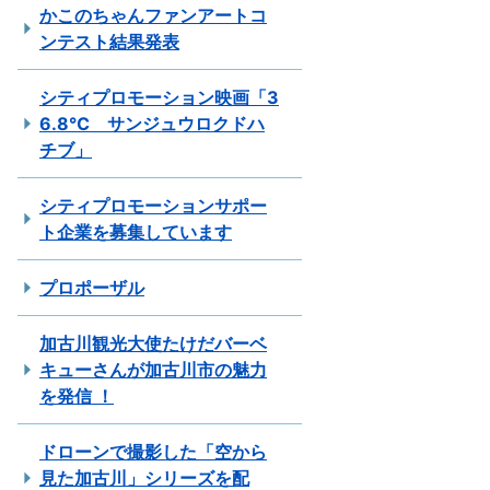
かこのちゃんファンアートコ
ンテスト結果発表
シティプロモーション映画「3
6.8℃ サンジュウロクドハ
チブ」
シティプロモーションサポー
ト企業を募集しています
プロポーザル
加古川観光大使たけだバーベ
キューさんが加古川市の魅力
を発信 ！
ドローンで撮影した「空から
見た加古川」シリーズを配