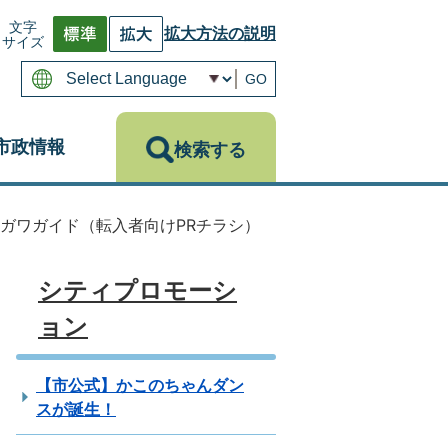
文字
拡大方法の説明
サイズ
GO
市政情報
検索する
ガワガイド（転入者向けPRチラシ）
シティプロモーシ
ョン
【市公式】かこのちゃんダン
スが誕生！