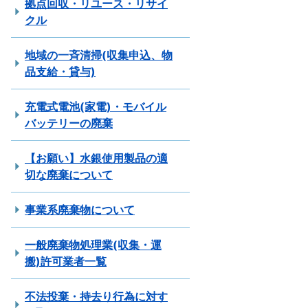
拠点回収・リユース・リサイ
クル
地域の一斉清掃(収集申込、物
品支給・貸与)
充電式電池(家電)・モバイル
バッテリーの廃棄
【お願い】水銀使用製品の適
切な廃棄について
事業系廃棄物について
一般廃棄物処理業(収集・運
搬)許可業者一覧
不法投棄・持去り行為に対す