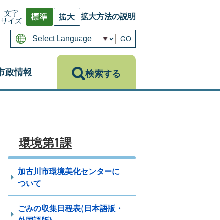
文字
拡大方法の説明
サイズ
GO
市政情報
検索する
環境第1課
加古川市環境美化センターに
ついて
ごみの収集日程表(日本語版・