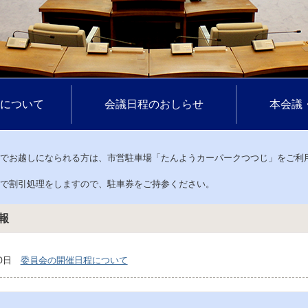
について
会議日程のおしらせ
本会議
でお越しになられる方は、市営駐車場「たんようカーパークつつじ」をご利
局で割引処理をしますので、駐車券をご持参ください。
報
0日
委員会の開催日程について