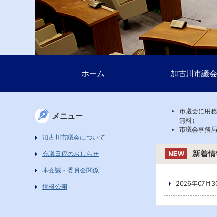
ホーム
加古川市議会
市議会に用務
メニュー
無料）
市議会事務
加古川市議会について
新着情
会議日程のおしらせ
本会議・委員会関係
2026年07月3
情報公開