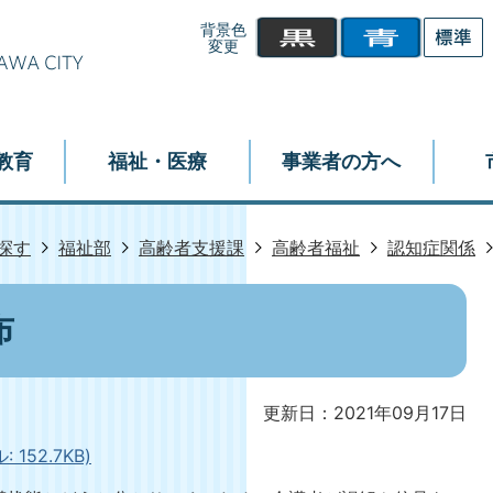
背景色
変更
教育
福祉・医療
事業者の方へ
探す
福祉部
高齢者支援課
高齢者福祉
認知症関係
布
更新日：2021年09月17日
152.7KB)