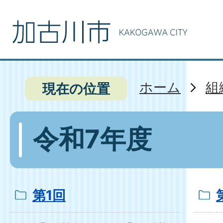
ホーム
組
現在の位置
令和7年度
第1回