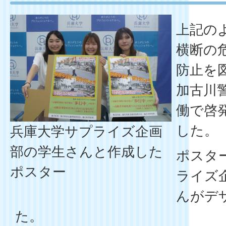
上記の
横断の
防止を
加古川
働で啓
した。
兵庫大学サプライズ企画
部の学生さんと作成した
ポスタ
ポスター
ライズ
んがデ
た。