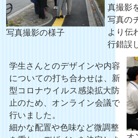
真撮影
写真の
より伝
写真撮影の様子
行錯誤
学生さんとのデザインや内容
についての打ち合わせは、新
型コロナウイルス感染拡大防
止のため、オンライン会議で
行いました。
細かな配置や色味など微調整
オ