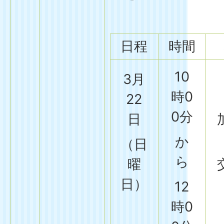
日程
時間
10
3月
時0
22
0分
日
か
（日
ら
曜
日）
12
時0