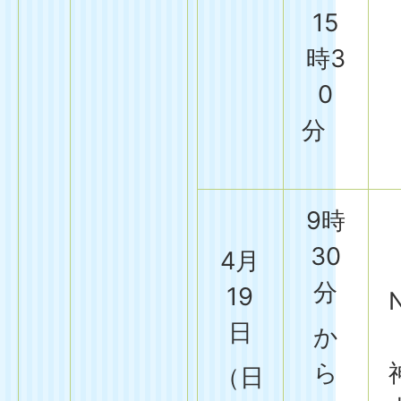
15
時3
0
分
9時
30
4月
分
19
日
か
ら
（日