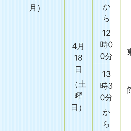
か
月）
ら
12
時0
4月
0分
18
日
13
（土
時3
曜
0分
日）
か
ら