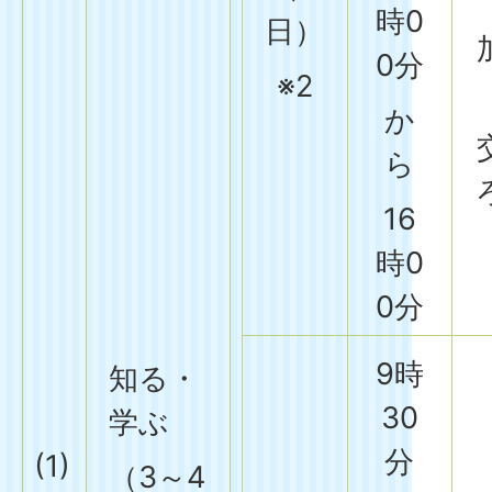
時0
日）
0分
※2
か
ら
16
時0
0分
9時
知る・
30
学ぶ
分
(1)
（3～4