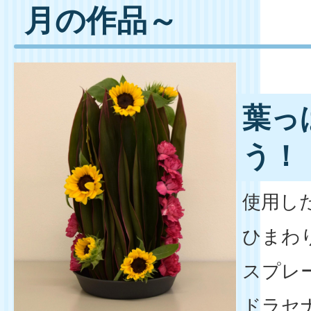
月の作品～
葉っ
う！
使用し
ひまわ
スプレ
ドラセ