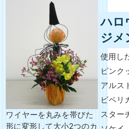
ハロ
ジメ
使用し
ピンク
アルス
ピペリ
スター
ワイヤーを丸みを帯びた
形に変形して大小2つのカ
ソケイ