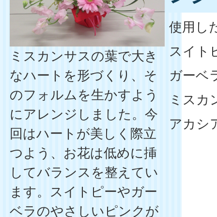
使用し
スイト
ミスカンサスの葉で大き
なハートを形づくり、そ
ガーベ
のフォルムを生かすよう
ミスカ
にアレンジしました。今
アカシ
回はハートが美しく際立
つよう、お花は低めに挿
してバランスを整えてい
ます。スイトピーやガー
ベラのやさしいピンクが