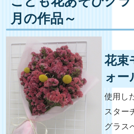
こども花あそびクラブ
月の作品～
花束
ォー
使用し
スター
グラス