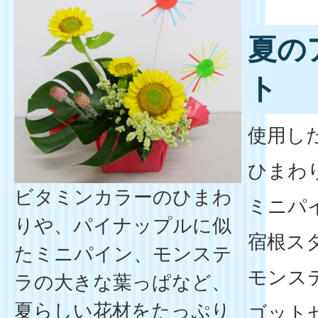
夏の
ト
使用し
ひまわ
ビタミンカラーのひまわ
ミニパ
りや、パイナップルに似
宿根ス
たミニパイン、モンステ
モンス
ラの大きな葉っぱなど、
夏らしい花材をたっぷり
ゴット