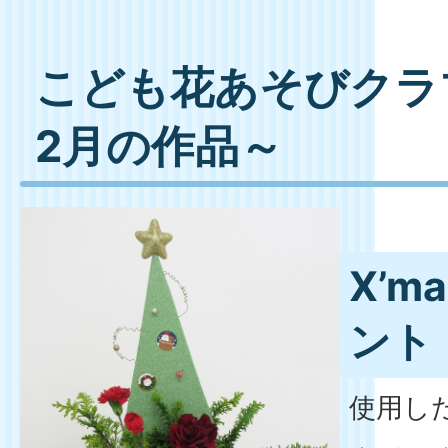
こども花あそびクラブ
2月の作品～
X’
ント
使用し