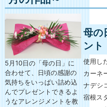
母の
ント
使用し
5月10日の「母の日」に
合わせて、日頃の感謝の
カーネ
気持ちをいっぱい詰め込
ナデシ
んでプレゼントできるよ
宿根ス
うなアレンジメントを教