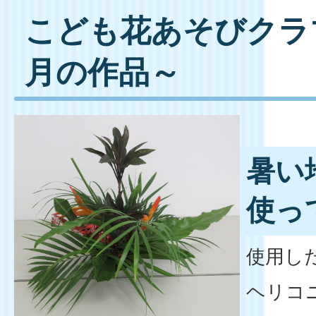
こども花あそびクラブ
月の作品～
暑い
使っ
使用し
ヘリコ