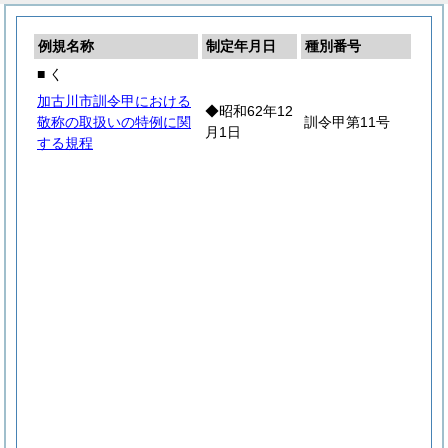
例規名称
制定年月日
種別番号
■ く
加古川市訓令甲における
◆昭和62年12
敬称の取扱いの特例に関
訓令甲第11号
月1日
する規程