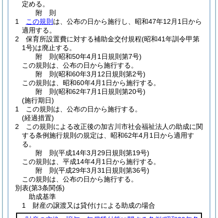
定める。
附
則
1
この規則
は、公布の日から施行し、昭和47年12月1日から
適用する。
2
保育所設置費に対する補助金交付規程
(昭和41年訓令甲第
1号)
は廃止する。
附
則
(昭和50年4月1日
規則第7号)
この規則は、公布の日から施行する。
附
則
(昭和60年3月12日
規則第2号)
この規則は、昭和60年4月1日から施行する。
附
則
(昭和62年7月1日
規則第20号)
(施行期日)
1
この規則は、公布の日から施行する。
(経過措置)
2
この規則による改正後の加古川市社会福祉法人の助成に関
する条例施行規則の規定は、昭和62年4月1日から適用す
る。
附
則
(平成14年3月29日
規則第19号)
この規則は、平成14年4月1日から施行する。
附
則
(平成29年3月31日
規則第36号)
この規則は、公布の日から施行する。
別表
(第3条関係)
助成基準
1 財産の譲渡又は貸付けによる助成の場合