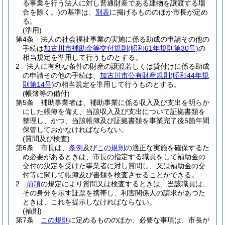
る事業を行う法人に対し普通財産である建物を譲渡する場
合を除く。)
の基準は、
別表
に掲げるもののほか市長が定め
る。
(準用)
第4条
法人の社会福祉事業の実施に係る助成の申請その他の
手続は
加古川市補助金等交付規則
(昭和61年規則第30号)
の
相当規定を準用して行うものとする。
2
法人に有利な条件の財産の譲渡若しくは貸付けに係る助成
の申請その他の手続は、
加古川市公有財産規則
(昭和44年規
則第14号)
の相当規定を準用して行うものとする。
(帳簿等の備付)
第5条
補助事業者は、補助事業に係る収入及び支出を明らか
にした帳簿を備え、当該収入及び支出について証拠書類を
整理し、かつ、当該帳簿及び証拠書類を事業完了後5箇年間
保管しておかなければならない。
(質問及び検査)
第6条
市長は、
条例
及び
この規則
の適正な実施を確保するた
め必要があるときは、市長の指定する職員をして補助金の
交付の決定を受けた事業者に対し質問し、又は補助金の交
付等に関して帳簿及び書類を検査させることができる。
2
前項
の規定により質問又は検査するときは、当該職員は、
その身分を示す証票を携帯し、利害関係人の請求があつた
ときは、これを提示しなければならない。
(補則)
第7条
この規則
に定めるもののほか、必要な事項は、市長が