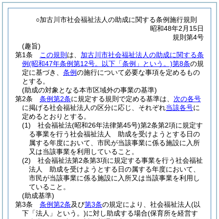
○加古川市社会福祉法人の助成に関する条例施行規則
昭和48年2月15日
規則第4号
(趣旨)
第1条
この規則
は、
加古川市社会福祉法人の助成に関する条
例
(昭和47年条例第12号。以下「条例」という。)
第8条
の規
定に基づき、
条例
の施行について必要な事項を定めるもの
とする。
(助成の対象となる本市区域外の事業の基準)
第2条
条例第2条
に規定する規則で定める基準は、
次の各号
に掲げる社会福祉法人の区分に応じ、それぞれ
当該各号
に
定めるとおりとする。
(1)
社会福祉法
(昭和26年法律第45号)
第2条第2項に規定す
る事業を行う社会福祉法人 助成を受けようとする日の
属する年度において、市民が当該事業に係る施設に入所
又は当該事業を利用していること。
(2)
社会福祉法第2条第3項に規定する事業を行う社会福祉
法人 助成を受けようとする日の属する年度において、
市民が当該事業に係る施設に入所又は当該事業を利用し
ていること。
(助成基準)
第3条
条例第2条
及び
第3条
の規定により、社会福祉法人
(以
下「法人」という。)
に対し助成する場合
(保育所を経営す