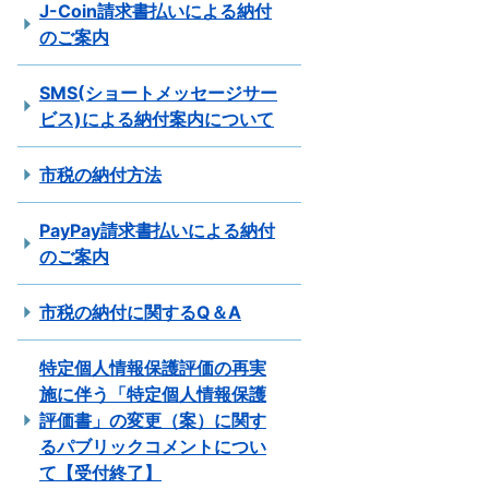
J-Coin請求書払いによる納付
のご案内
SMS(ショートメッセージサー
ビス)による納付案内について
市税の納付方法
PayPay請求書払いによる納付
のご案内
市税の納付に関するQ＆A
特定個人情報保護評価の再実
施に伴う「特定個人情報保護
評価書」の変更（案）に関す
るパブリックコメントについ
て【受付終了】