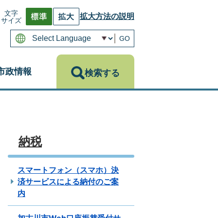
文字
拡大方法の説明
サイズ
GO
市政情報
検索する
納税
スマートフォン（スマホ）決
済サービスによる納付のご案
内