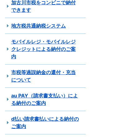
加古川市税をコンビニで納付
できます
地方税共通納税システム
モバイルレジ・モバイルレジ
クレジットによる納付のご案
内
市税等過誤納金の還付・充当
について
au PAY（請求書支払い）によ
る納付のご案内
d払い請求書払いによる納付の
ご案内