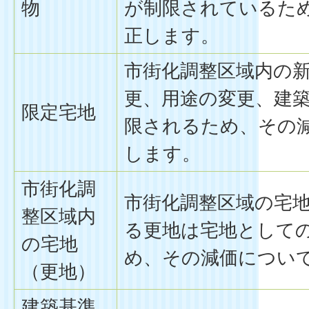
物
が制限されているた
正します。
市街化調整区域内の
更、用途の変更、建
限定宅地
限されるため、その
します。
市街化調
市街化調整区域の宅
整区域内
る更地は宅地として
の宅地
め、その減価につい
（更地）
建築基準