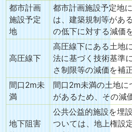
都市計画
都市計画施設予定地
施設予定
は、建築規制等があ
地
の低下に対する減価
高圧線下にある土地
高圧線下
法に基づく技術基準
さ制限等の減価を補
間口2m未
間口2m未満の土地に
満
があるため、その減
公共公益的施設を埋
地下阻害
ついては、地上権設