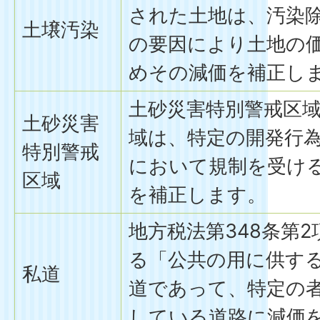
された土地は、汚染
土壌汚染
の要因により土地の
めその減価を補正し
土砂災害特別警戒区
土砂災害
域は、特定の開発行
特別警戒
において規制を受け
区域
を補正します。
地方税法第348条第
る「公共の用に供す
私道
道であって、特定の
している道路に減価