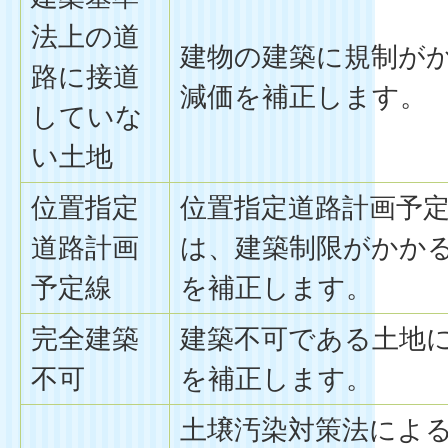
法上の道
建物の建築に規制が
路に接道
減価を補正します。
していな
い土地
位置指定
位置指定道路計画予
道路計画
は、建築制限がかか
予定線
を補正します。
完全建築
建築不可である土地
不可
を補正します。
土壌汚染対策法によ