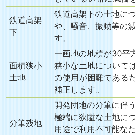
鉄道高架下の土地に
鉄道高架
や、騒音、振動等の
下
す。
一画地の地積が30平
面積狭小
狭小な土地について
土地
の使用が困難である
補正します。
開発団地の分筆に伴
極端に狭隘な土地に
分筆残地
用途で利用不可能な