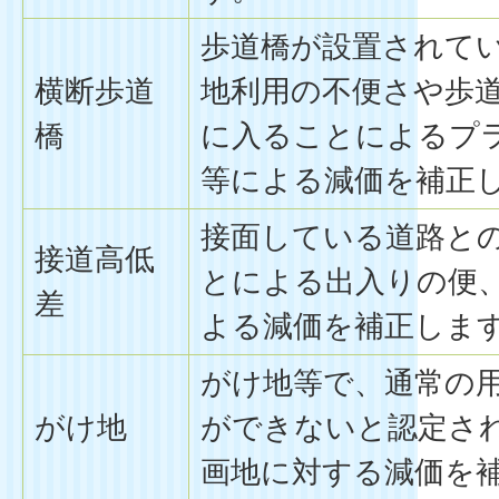
歩道橋が設置されて
横断歩道
地利用の不便さや歩
橋
に入ることによるプ
等による減価を補正
接面している道路と
接道高低
とによる出入りの便
差
よる減価を補正しま
がけ地等で、通常の
がけ地
ができないと認定さ
画地に対する減価を