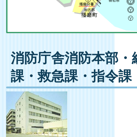
消防庁舎消防本部・
課・救急課・指令課