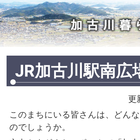
加
古
川
暮
ら
し
JR加古川駅南広
更
このまちにいる皆さんは、どんな
のでしょうか。