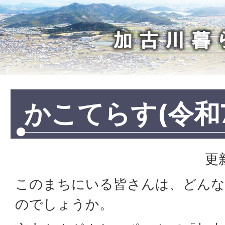
加
古
川
暮
ら
し
かこてらす(令和
更
このまちにいる皆さんは、どんな
のでしょうか。