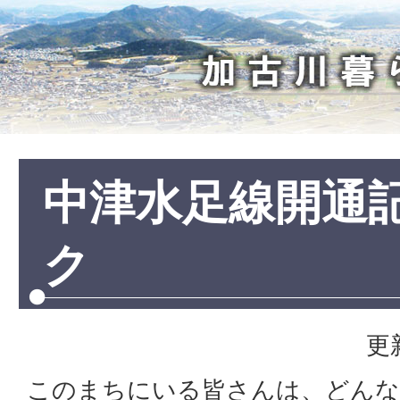
加
古
川
暮
ら
し
中津水足線開通
ク
更
このまちにいる皆さんは、どんな