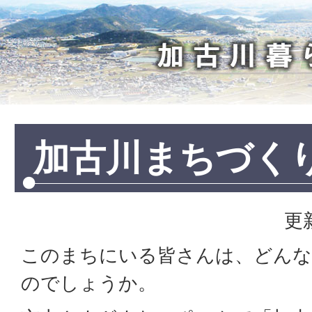
加
古
川
暮
ら
し
加古川まちづく
更
このまちにいる皆さんは、どんな
のでしょうか。