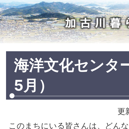
加
古
川
暮
ら
し
海洋文化センタ
5月）
更
このまちにいる皆さんは、どんな