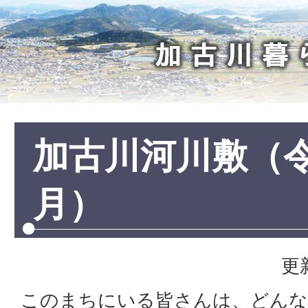
加
古
川
暮
ら
し
加古川河川敷（令
月）
更
このまちにいる皆さんは、どんな