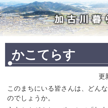
加
古
川
暮
ら
し
かこてらす
更
このまちにいる皆さんは、どんな
のでしょうか。