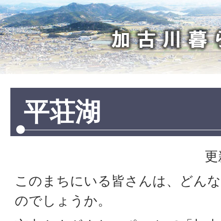
加
古
川
暮
ら
し
平荘湖
更
このまちにいる皆さんは、どんな
のでしょうか。